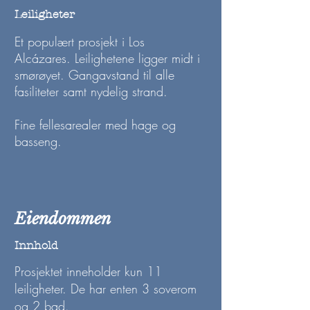
Leiligheter
Et populært prosjekt i Los
Alcázares. Leilighetene
ligger midt i
smørøyet. Gangavstand til alle
fasiliteter samt nydelig strand.
Fine fellesarealer med hage og
basseng.
Eiendommen
Innhold
Prosjektet inneholder kun 11
leiligheter. De har enten 3 soverom
og 2 bad.