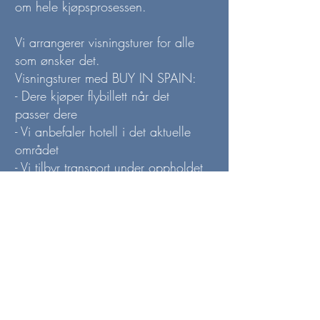
om hele kjøpsprosessen.
Vi arrangerer visningsturer for alle
som ønsker det.
Visningsturer med BUY IN SPAIN:
- Dere kjøper flybillett når det
passer dere
- Vi anbefaler hotell i det aktuelle
området
- Vi tilbyr transport under oppholdet
i Spania
- Vi gjør en grundig research før
avreise slik at turen gir dere det
dere ønsker
- Vi legger til rette for at det blir en
fin tur, som er helt uforpliktende
Det vil være ca 12-14% i tillegg til