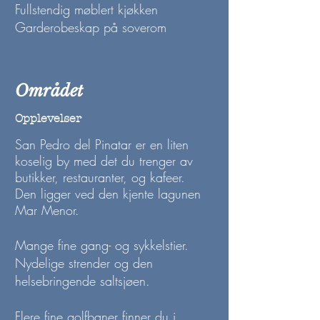
Fullstendig møblert kjøkken
Garderobeskap på soverom
Området
Opplevelser
San Pedro del Pinatar er en liten
koselig by med det du trenger av
butikker, restauranter, og kafeer.
Den ligger ved den kjente lagunen
Mar
Menor.
Mange fine gang- og sykkelstier.
Nydelige strender og den
helsebringende saltsjøen.
Flere fine golfbaner finner du i