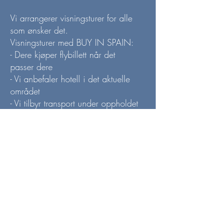
Vi arrangerer visningsturer for alle
som ønsker det.
Visningsturer med BUY IN SPAIN:
- Dere kjøper flybillett når det
passer dere
- Vi anbefaler hotell i det aktuelle
området
- Vi tilbyr transport under oppholdet
i Spania
- Vi gjør en grundig research før
avreise slik at turen gir dere det
dere ønsker
- Vi legger til rette for at det blir en
fin tur, som er helt uforpliktende
Det vil være ca 12-14% i tillegg til
kjøpesum i avgifter til staten ved